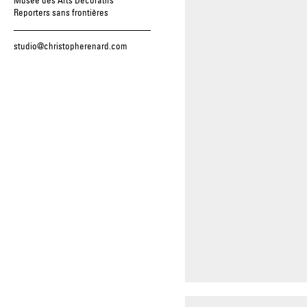
Gruyaert, Jo Ractliffe, Patrick
Musée des Arts Décoratifs
Reporters sans frontières
Zanele Muholi, Thibault Cuisse
studio@christopherenard.com